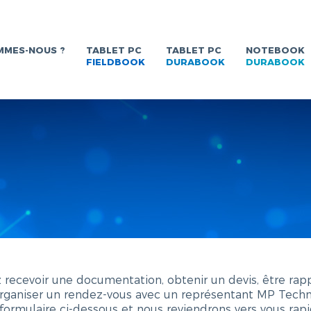
MMES-NOUS ?
TABLET PC
TABLET PC
NOTEBOOK
FIELDBOOK
DURABOOK
DURABOOK
 recevoir une documentation, obtenir un devis, être rap
organiser un rendez-vous avec un représentant MP Techn
formulaire ci-dessous et nous reviendrons vers vous rap