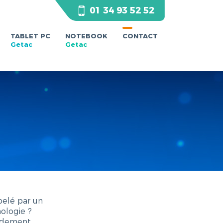
01 34 93 52 52
TABLET PC
NOTEBOOK
CONTACT
Getac
Getac
pelé par un
ologie ?
idement.