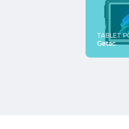
TABLET P
Getac