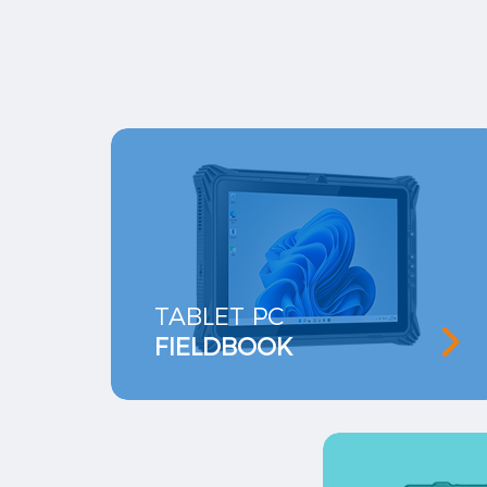
TABLET PC
FIELDBOOK