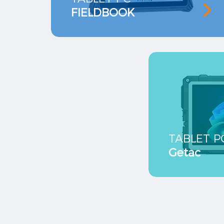
FIELDBOOK
TABLET P
Getac