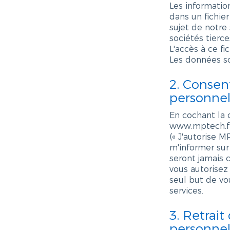
Les information
dans un fichie
sujet de notre
sociétés tierce
L'accès à ce fi
Les données so
2. Consen
personnel
En cochant la 
www.mptech.f
(« J'autorise
m'informer sur
seront jamais 
vous autorisez
seul but de vo
services.
3. Retrai
personnel