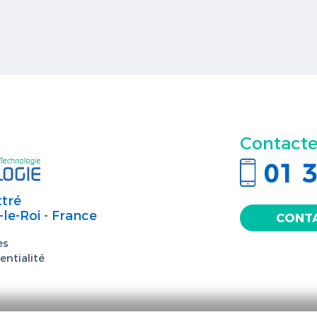
Contacte
01 3
ttré
-le-Roi - France
CONT
es
entialité