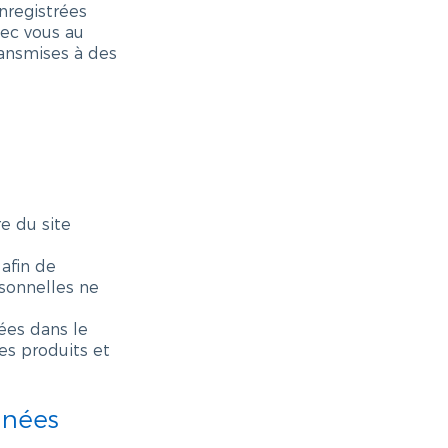
enregistrées
vec vous au
ransmises à des
s
e du site
afin de
rsonnelles ne
ées dans le
es produits et
nnées