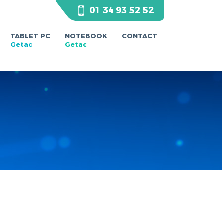
01 34 93 52 52
TABLET PC
NOTEBOOK
CONTACT
Getac
Getac