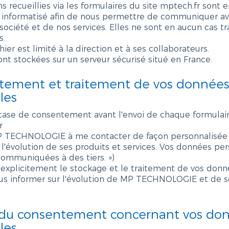
s recueillies via les formulaires du site mptech.fr sont 
r informatisé afin de nous permettre de communiquer a
 société et de nos services. Elles ne sont en aucun cas t
s.
chier est limité à la direction et à ses collaborateurs.
nt stockées sur un serveur sécurisé situé en France.
tement et traitement de vos donnée
les
case de consentement avant l'envoi de chaque formulair
r
 MP TECHNOLOGIE à me contacter de façon personnalisée 
 l'évolution de ses produits et services. Vos données pe
communiquées à des tiers. »)
 explicitement le stockage et le traitement de vos donn
us informer sur l'évolution de MP TECHNOLOGIE et de s
t du consentement concernant vos do
les