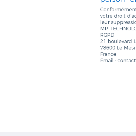
Conformément à
votre droit d'
leur suppressi
MP TECHNOL
RGPD
21 boulevard L
78600 Le Mesni
France
Email : cont