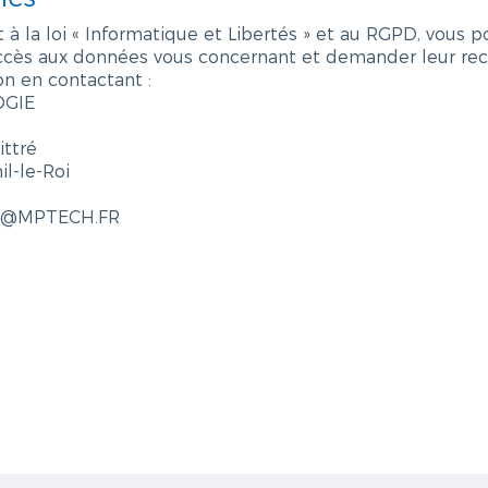
 la loi « Informatique et Libertés » et au RGPD, vous p
accès aux données vous concernant et demander leur rect
on en contactant :
OGIE
ittré
l-le-Roi
act@MPTECH.FR